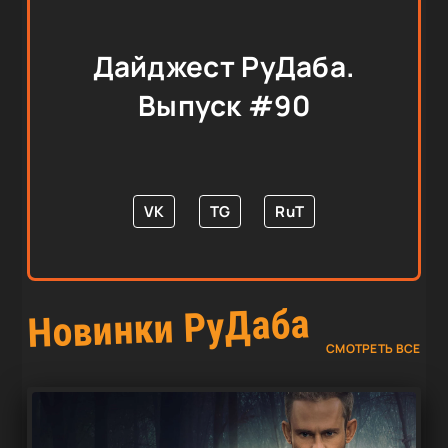
Дайджест РуДаба.
Выпуск #90
VK
TG
RuT
Новинки РуДаба
СМОТРЕТЬ ВСЕ