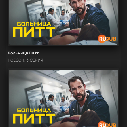
Больница Питт
1 СЕЗОН, 3 СЕРИЯ