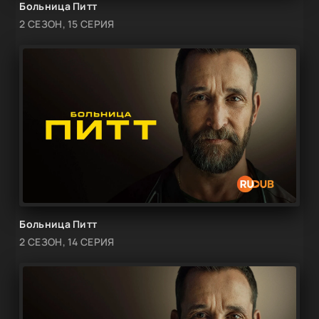
Больница Питт
2 СЕЗОН, 15 СЕРИЯ
Больница Питт
2 СЕЗОН, 14 СЕРИЯ