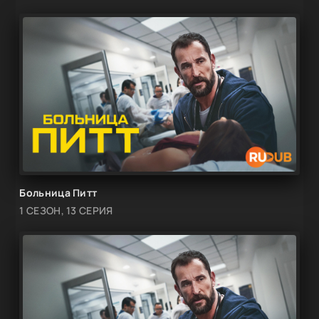
Больница Питт
1 СЕЗОН, 13 СЕРИЯ