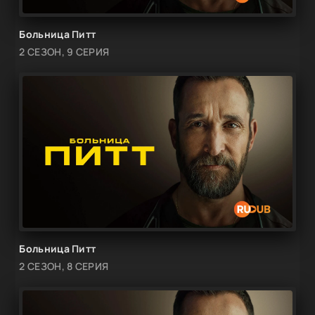
Больница Питт
2 СЕЗОН, 9 СЕРИЯ
Больница Питт
2 СЕЗОН, 8 СЕРИЯ