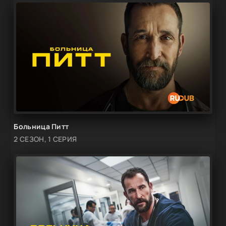
Больница Питт
2 СЕЗОН, 1 СЕРИЯ