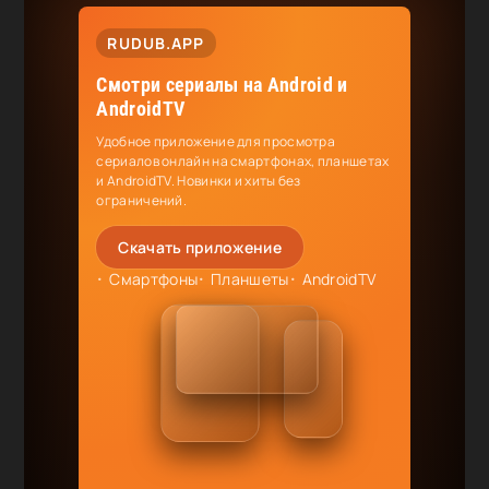
RUDUB.APP
Смотри сериалы на Android и
AndroidTV
Удобное приложение для просмотра
сериалов онлайн на смартфонах, планшетах
и AndroidTV. Новинки и хиты без
ограничений.
Скачать приложение
Смартфоны
Планшеты
AndroidTV