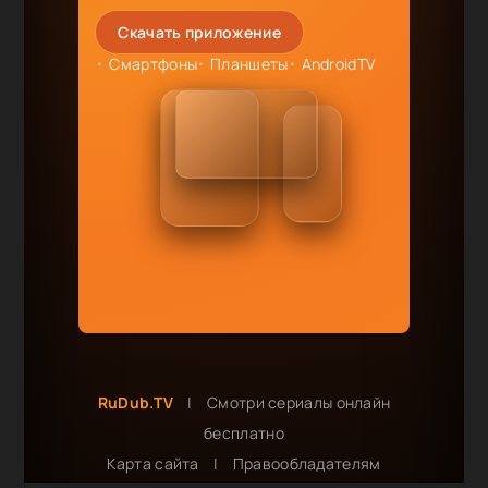
Скачать приложение
Смартфоны
Планшеты
AndroidTV
RuDub.TV
|
Смотри сериалы онлайн
бесплатно
Карта сайта
|
Правообладателям