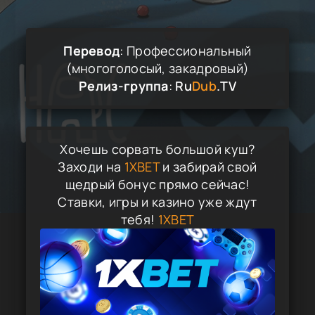
Перевод
: Профессиональный
(многоголосый, закадровый)
Релиз-группа
:
Ru
Dub
.TV
Хочешь сорвать большой куш?
Заходи на
1XBET
и забирай свой
щедрый бонус прямо сейчас!
Ставки, игры и казино уже ждут
тебя!
1XBET