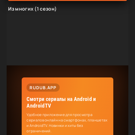
Из многих (1 сезон)
RUDUB.APP
Смотри сериалы на Android и
AndroidTV
Удобное приложение для просмотра
сериалов онлайн на смартфонах, планшетах
и AndroidTV. Новинки и хиты без
ограничений.