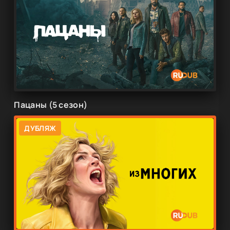
Пацаны (5 сезон)
ДУБЛЯЖ