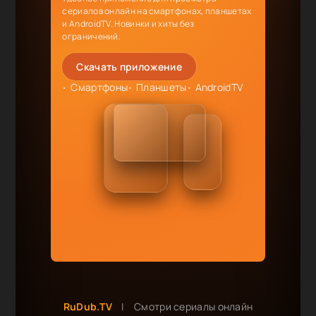
сериалов онлайн на смартфонах, планшетах
и AndroidTV. Новинки и хиты без
ограничений.
Скачать приложение
Смартфоны
Планшеты
AndroidTV
RuDub.TV
|
Смотри сериалы онлайн