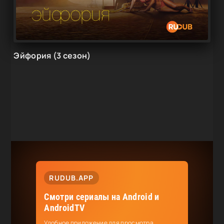
Эйфория (3 сезон)
RUDUB.APP
Смотри сериалы на Android и
AndroidTV
Удобное приложение для просмотра