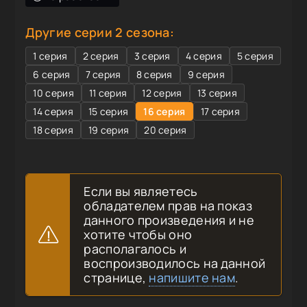
Другие серии 2 сезона:
1 серия
2 серия
3 серия
4 серия
5 серия
6 серия
7 серия
8 серия
9 серия
10 серия
11 серия
12 серия
13 серия
14 серия
15 серия
16 серия
17 серия
18 серия
19 серия
20 серия
Если вы являетесь
обладателем прав на показ
данного произведения и не
хотите чтобы оно
располагалось и
воспроизводилось на данной
странице,
напишите нам
.