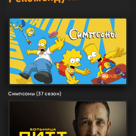
Симпсоны (37 сезон)