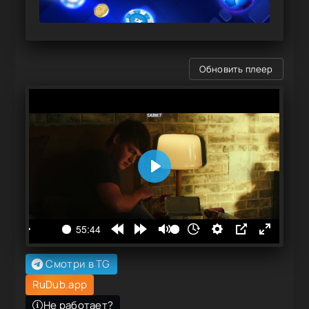
Обновить плеер
Смотри в TG
RuDub.app
Не работает?