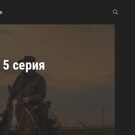
е
 5 серия