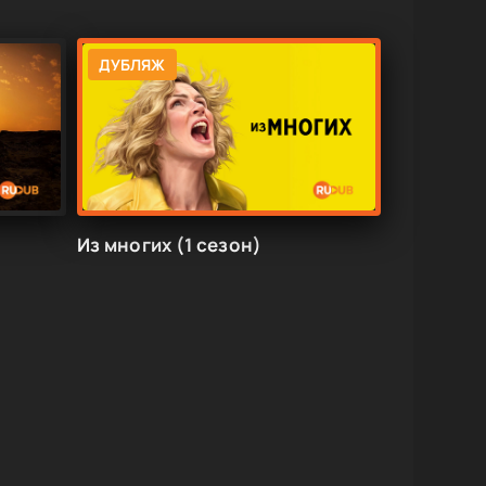
ДУБЛЯЖ
Из многих (1 сезон)