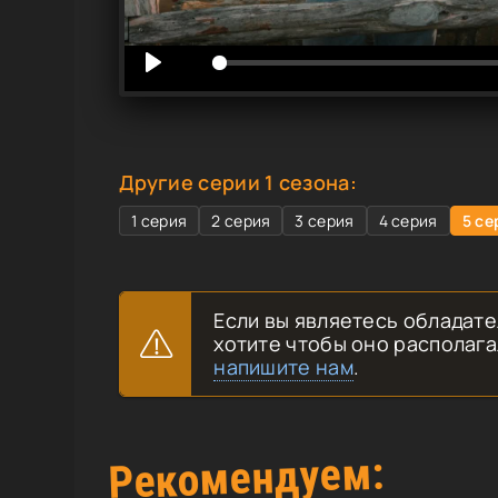
Другие серии 1 сезона:
1 серия
2 серия
3 серия
4 серия
5 се
Если вы являетесь обладате
хотите чтобы оно располага
напишите нам
.
Рекомендуем: