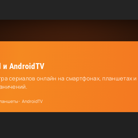
 и AndroidTV
ра сериалов онлайн на смартфонах, планшетах и
раничений.
ланшеты
AndroidTV
но