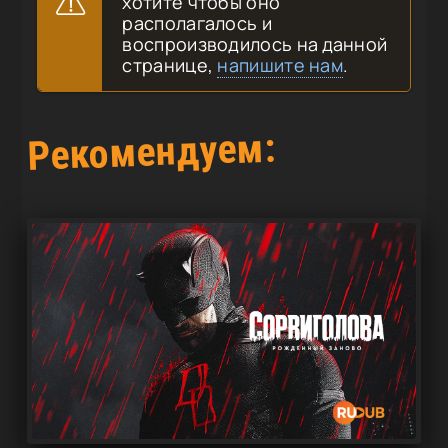
хотите чтобы оно
располагалось и
воспроизводилось на данной
странице,
напишите нам
.
Рекомендуем: