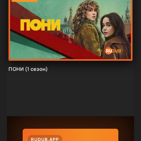
ПОНИ (1 сезон)
RUDUB.APP