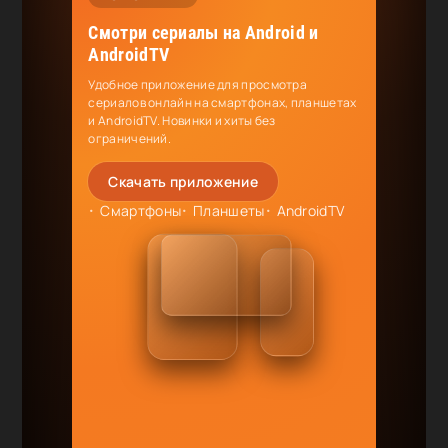
Смотри сериалы на Android и
AndroidTV
Удобное приложение для просмотра
сериалов онлайн на смартфонах, планшетах
и AndroidTV. Новинки и хиты без
ограничений.
Скачать приложение
Смартфоны
Планшеты
AndroidTV