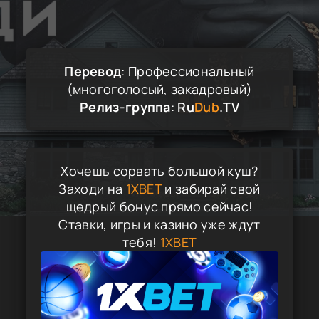
Перевод
: Профессиональный
(многоголосый, закадровый)
Релиз-группа
:
Ru
Dub
.TV
Хочешь сорвать большой куш?
Заходи на
1XBET
и забирай свой
щедрый бонус прямо сейчас!
Ставки, игры и казино уже ждут
тебя!
1XBET