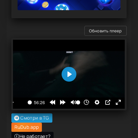
Обновить плеер
Смотри в TG
RuDub.app
Не работает?