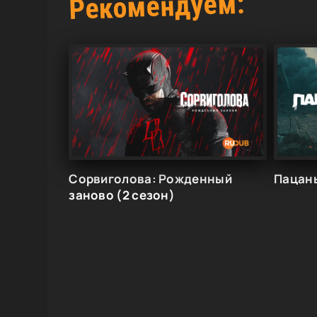
Рекомендуем:
Сорвиголова: Рожденный
Пацаны
заново (2 сезон)