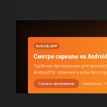
RUDUB.APP
Смотри сериалы на Android
Удобное приложение для просмот
AndroidTV. Новинки и хиты без ог
Скачать приложение
Смартфоны
П