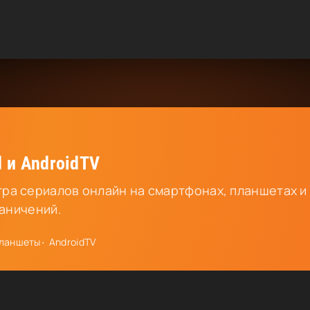
 и AndroidTV
ра сериалов онлайн на смартфонах, планшетах и
раничений.
ланшеты
AndroidTV