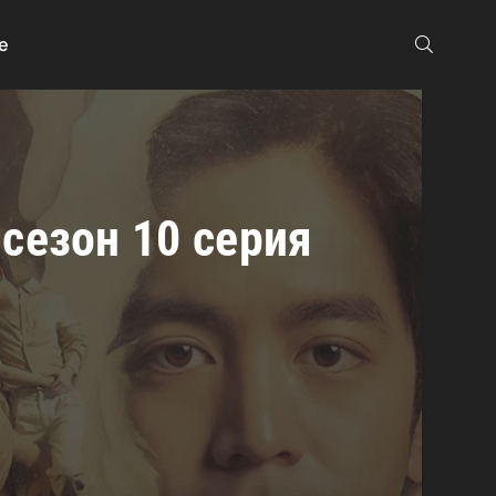
е
сезон 10 серия