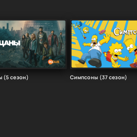
 (5 сезон)
Симпсоны (37 сезон)