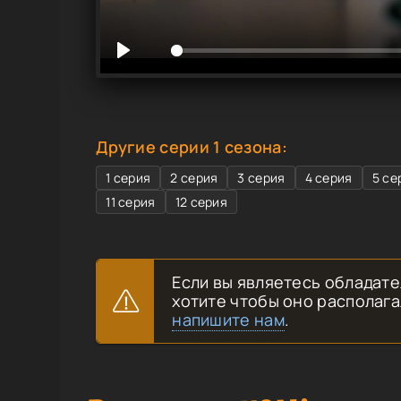
Другие серии 1 сезона:
1 серия
2 серия
3 серия
4 серия
5 се
11 серия
12 серия
Если вы являетесь обладате
хотите чтобы оно располага
напишите нам
.