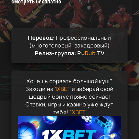
смотреть бесплатно
Перевод
: Профессиональный
(многоголосый, закадровый)
Релиз-группа
:
Ru
Dub
.TV
Хочешь сорвать большой куш?
Заходи на
1XBET
и забирай свой
щедрый бонус прямо сейчас!
Ставки, игры и казино уже ждут
тебя!
1XBET