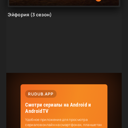
Эйфория (3 сезон)
RUDUB.APP
Смотри сериалы на Android и
AndroidTV
Удобное приложение для просмотра
сериалов онлайн на смартфонах, планшетах