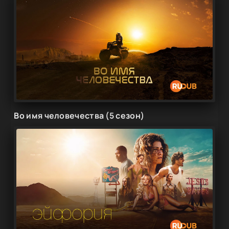
Во имя человечества (5 сезон)