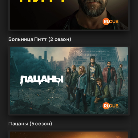
Больница Питт (2 сезон)
Пацаны (5 сезон)