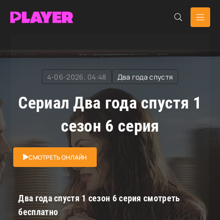
RuDub Player
»
Два года спустя
» Два года спустя
4-06-2026, 04:48
Два года спустя
Сериал Два года спустя 1
сезон 6 серия
СМОТРЕТЬ ОНЛАЙН
Два года спустя 1 сезон 6 серия смотреть
бесплатно