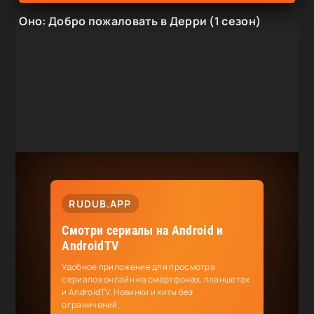
Оно: Добро пожаловать в Дерри (1 сезон)
RUDUB.APP
Смотри сериалы на Android и
AndroidTV
Удобное приложение для просмотра
сериалов онлайн на смартфонах, планшетах
и AndroidTV. Новинки и хиты без
ограничений.