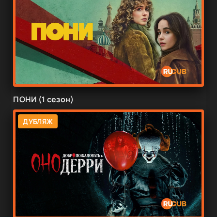
ПОНИ (1 сезон)
ДУБЛЯЖ