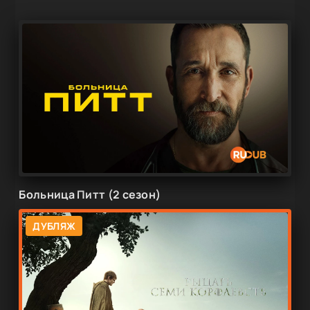
Больница Питт (2 сезон)
ДУБЛЯЖ