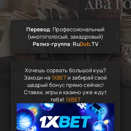
Перевод
: Профессиональный
(многоголосый, закадровый)
Релиз-группа
:
Ru
Dub
.TV
Хочешь сорвать большой куш?
Заходи на
1XBET
и забирай свой
щедрый бонус прямо сейчас!
Ставки, игры и казино уже ждут
тебя!
1XBET