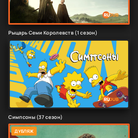
Рыцарь Семи Королевств (1 сезон)
Симпсоны (37 сезон)
ДУБЛЯЖ