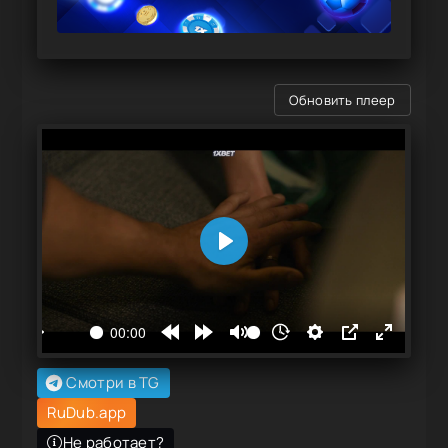
Обновить плеер
Смотри в TG
RuDub.app
Не работает?