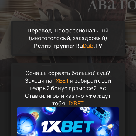
Перевод
: Профессиональный
(многоголосый, закадровый)
Релиз-группа
:
Ru
Dub
.TV
Хочешь сорвать большой куш?
Заходи на
1XBET
и забирай свой
щедрый бонус прямо сейчас!
Ставки, игры и казино уже ждут
тебя!
1XBET