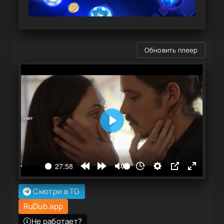
Обновить плеер
Смотри в TG
RuDub.app
Не работает?