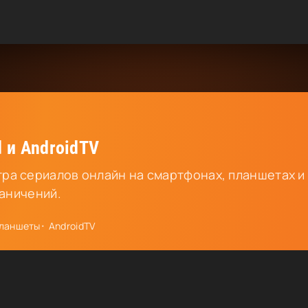
 и AndroidTV
ра сериалов онлайн на смартфонах, планшетах и
раничений.
ланшеты
AndroidTV
но