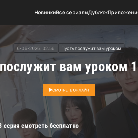
 послужит вам уроком
Новинки
Все сериалы
Дубляж
Приложени
6-06-2026, 02:56
Пусть послужит вам уроком
послужит вам уроком 1
СМОТРЕТЬ ОНЛАЙН
3 серия смотреть бесплатно