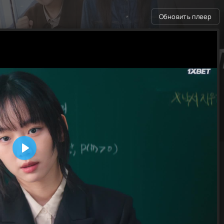
Обновить плеер