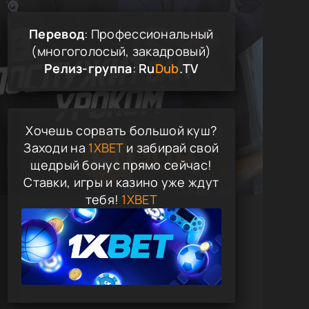
Перевод
: Профессиональный
(многоголосый, закадровый)
Релиз-группа
:
Ru
Dub
.TV
Хочешь сорвать большой куш?
Заходи на
1XBET
и забирай свой
щедрый бонус прямо сейчас!
Ставки, игры и казино уже ждут
тебя!
1XBET