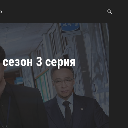
е
 сезон 3 серия