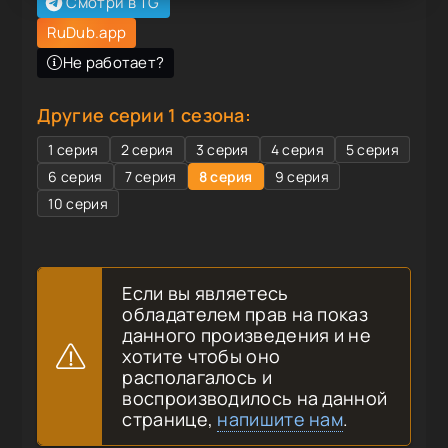
Смотри в TG
RuDub.app
Не работает?
Другие серии 1 сезона:
1 серия
2 серия
3 серия
4 серия
5 серия
6 серия
7 серия
8 серия
9 серия
10 серия
Если вы являетесь
обладателем прав на показ
данного произведения и не
хотите чтобы оно
располагалось и
воспроизводилось на данной
странице,
напишите нам
.