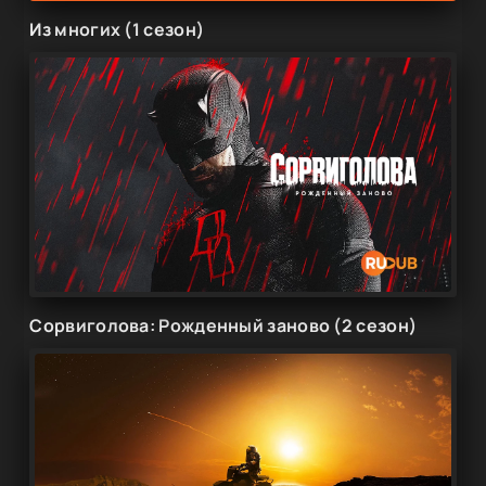
Из многих (1 сезон)
Сорвиголова: Рожденный заново (2 сезон)