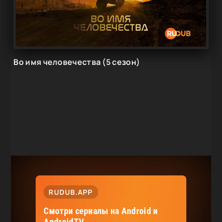
Во имя человечества (5 сезон)
RUDUB.APP
Смотри сериалы на Android и
AndroidTV