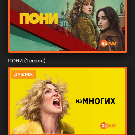
ПОНИ (1 сезон)
ДУБЛЯЖ