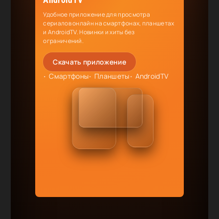
Удобное приложение для просмотра
сериалов онлайн на смартфонах, планшетах
и AndroidTV. Новинки и хиты без
ограничений.
Скачать приложение
Смартфоны
Планшеты
AndroidTV